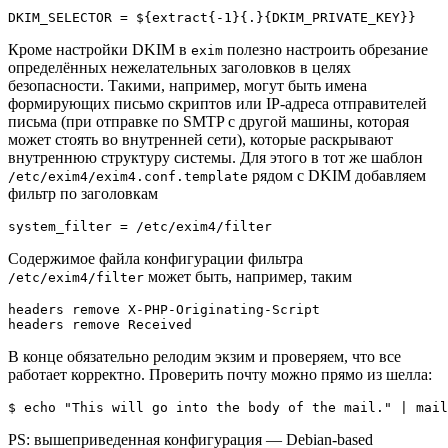
Кроме настройки DKIM в
полезно настроить обрезание
exim
определённых нежелательных заголовков в целях
безопасности. Такими, например, могут быть имена
формирующих письмо скриптов или IP-адреса отправителей
письма (при отправке по SMTP с другой машины, которая
может стоять во внутренней сети), которые раскрывают
внутреннюю структуру системы. Для этого в тот же шаблон
рядом с DKIM добавляем
/etc/exim4/exim4.conf.template
фильтр по заголовкам
Содержимое файла конфигурации фильтра
может быть, например, таким
/etc/exim4/filter
headers remove X-PHP-Originating-Script

В конце обязательно релодим экзим и проверяем, что все
работает корректно. Проверить почту можно прямо из шелла:
PS: вышеприведенная конфигурация — Debian-based