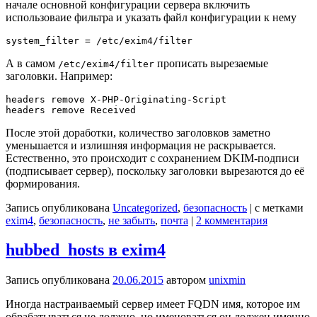
начале основной конфигурации сервера включить
использоваие фильтра и указать файл конфигурации к нему
А в самом
прописать вырезаемые
/etc/exim4/filter
заголовки. Например:
headers remove X-PHP-Originating-Script

После этой доработки, количество заголовков заметно
уменьшается и излишняя информация не раскрывается.
Естественно, это происходит с сохранением DKIM-подписи
(подписывает сервер), поскольку заголовки вырезаются до её
формирования.
Запись опубликована
Uncategorized
,
безопасность
|
с метками
exim4
,
безопасность
,
не забыть
,
почта
|
2 комментария
hubbed_hosts в exim4
Запись опубликована
20.06.2015
автором
unixmin
Иногда настраиваемый сервер имеет FQDN имя, которое им
обрабатываться не должно, но именоваться он должен именно