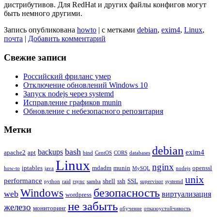
дистрибутивов. Для RedHat и других файлы конфигов могут
быть немного другими.
Запись опубликована
howto
|
с метками
debian
,
exim4
,
Linux
,
почта
|
Добавить комментарий
Свежие записи
Российский фриланс умер
Отключение обновлений Windows 10
Запуск nodejs через systemd
Исправление графиков munin
Обновление с небезопасного репозитария
Метки
debian
bash
backups
exim4
apache2
apt
bind
CentOS
CORS
databases
Linux
nginx
iptables
mdadm
munin
openssl
how-to
java
MySQL
nodejs
unix
performance
shell
ssh
SSL
python
raid
rsync
samba
supervisor
systemd
безопасность
Windows
web
виртуализация
wordpress
не забыть
железо
мониторинг
обучение
отказоустойчивость