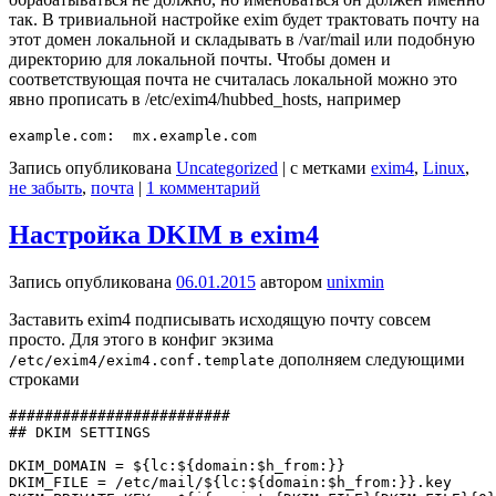
так. В тривиальной настройке exim будет трактовать почту на
этот домен локальной и складывать в /var/mail или подобную
директорию для локальной почты. Чтобы домен и
соответствующая почта не считалась локальной можно это
явно прописать в /etc/exim4/hubbed_hosts, например
Запись опубликована
Uncategorized
|
с метками
exim4
,
Linux
,
не забыть
,
почта
|
1 комментарий
Настройка DKIM в exim4
Запись опубликована
06.01.2015
автором
unixmin
Заставить exim4 подписывать исходящую почту совсем
просто. Для этого в конфиг экзима
дополняем следующими
/etc/exim4/exim4.conf.template
строками
#########################

## DKIM SETTINGS

DKIM_DOMAIN = ${lc:${domain:$h_from:}}

DKIM_FILE = /etc/mail/${lc:${domain:$h_from:}}.key
