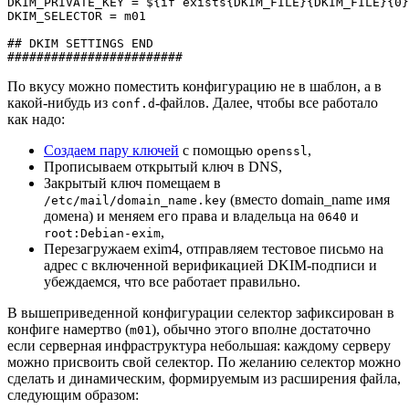
DKIM_PRIVATE_KEY = ${if exists{DKIM_FILE}{DKIM_FILE}{0}
DKIM_SELECTOR = m01

## DKIM SETTINGS END

По вкусу можно поместить конфигурацию не в шаблон, а в
какой-нибудь из
-файлов. Далее, чтобы все работало
conf.d
как надо:
Создаем пару ключей
с помощью
,
openssl
Прописываем открытый ключ в DNS,
Закрытый ключ помещаем в
(вместо domain_name имя
/etc/mail/domain_name.key
домена) и меняем его права и владельца на
и
0640
,
root:Debian-exim
Перезагружаем exim4, отправляем тестовое письмо на
адрес с включенной верификацией DKIM-подписи и
убеждаемся, что все работает правильно.
В вышеприведенной конфигурации селектор зафиксирован в
конфиге намертво (
), обычно этого вполне достаточно
m01
если серверная инфраструктура небольшая: каждому серверу
можно присвоить свой селектор. По желанию селектор можно
сделать и динамическим, формируемым из расширения файла,
следующим образом: