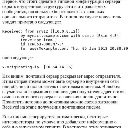
Первое, что стоит сделать в типовой конфигурации сервера —
скрыть внутреннюю структуру сети в отправляемых
сообщениях, поскольку exim оставляет в заголовках
оригинального отправителя. В типичном случае получатель
увидит примерно следующее:
Received: from srv12 ([10.0.0.12])

	by mymail.example.com with esmtp (Exim 4.84)

	(envelope-from 
)

	id 1cPEo3-0003N7-Jj

или следующее
Как видим, почтовый сервер раскрывает адрес отправителя.
Этим отправителем может быть сервер во внутренней сети
или обычный пользователь с почтовым клиентом. В любом
случае эта информация излишняя для получателя: адрес и имя
самого почтового сервера в заголовках вполне достаточно.
Почистить историю до почтовика можно срезав заголовки
Received на этапе получаения почтовиком письма.
Если письмо генерируется автоматически, некоторые
интерпретаторы по умолчанию добавляют информацию о
себе и о запускаемом скрипте. В частности, этим отличается