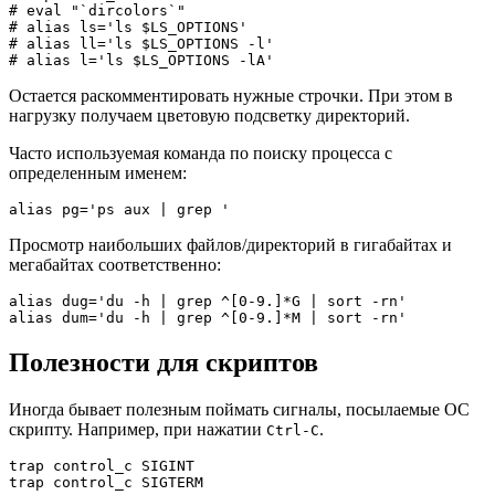
# eval "`dircolors`"

# alias ls='ls $LS_OPTIONS'

# alias ll='ls $LS_OPTIONS -l'

Остается раскомментировать нужные строчки. При этом в
нагрузку получаем цветовую подсветку директорий.
Часто используемая команда по поиску процесса с
определенным именем:
Просмотр наибольших файлов/директорий в гигабайтах и
мегабайтах соответственно:
alias dug='du -h | grep ^[0-9.]*G | sort -rn'

Полезности для скриптов
Иногда бывает полезным поймать сигналы, посылаемые ОС
скрипту. Например, при нажатии
.
Ctrl-C
trap control_c SIGINT
