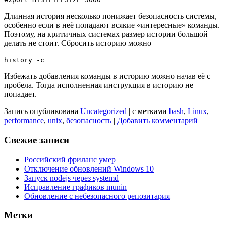
Длинная история несколько понижает безопасность системы,
особенно если в неё попадают всякие «интересные» команды.
Поэтому, на критичных системах размер истории большой
делать не стоит. Сбросить историю можно
Избежать добавления команды в историю можно начав её с
пробела. Тогда исполненная инструкция в историю не
попадает.
Запись опубликована
Uncategorized
|
с метками
bash
,
Linux
,
performance
,
unix
,
безопасность
|
Добавить комментарий
Свежие записи
Российский фриланс умер
Отключение обновлений Windows 10
Запуск nodejs через systemd
Исправление графиков munin
Обновление с небезопасного репозитария
Метки