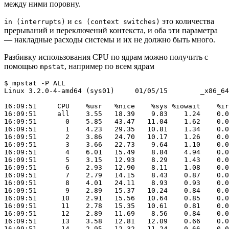
между ними поровну.
и
это количества
in (interrupts)
cs (context switches)
прерываний и переключений контекста, и оба эти параметра
— накладные расходы системы и их не должно быть много.
Разбивку использования CPU по ядрам можно получить с
помощью
, например по всем ядрам
mpstat
$ mpstat -P ALL

Linux 3.2.0-4-amd64 (sys01) 	01/05/15 	_x86_64_	(16 CPU)

16:09:51     CPU    %usr   %nice    %sys %iowait    %ir
16:09:51     all    3.55   18.39    9.83    1.24    0.0
16:09:51       0    5.85   43.47   11.04    1.62    0.0
16:09:51       1    4.23   29.35   10.81    1.34    0.0
16:09:51       2    3.86   24.70   10.17    1.26    0.0
16:09:51       3    3.66   22.73    9.64    1.10    0.0
16:09:51       4    6.01   15.49    8.84    4.94    0.0
16:09:51       5    3.15   12.93    8.29    1.43    0.0
16:09:51       6    2.93   12.90    8.11    1.08    0.0
16:09:51       7    2.79   14.15    8.43    0.87    0.0
16:09:51       8    4.01   24.11    8.93    0.93    0.0
16:09:51       9    2.89   15.37   10.24    0.84    0.0
16:09:51      10    2.91   15.56   10.64    0.85    0.0
16:09:51      11    2.78   15.35   10.61    0.81    0.0
16:09:51      12    2.89   11.69    8.56    0.84    0.0
16:09:51      13    3.58   12.81   12.09    0.66    0.0
16:09:51      14    2.95   12.32   11.24    0.66    0.0