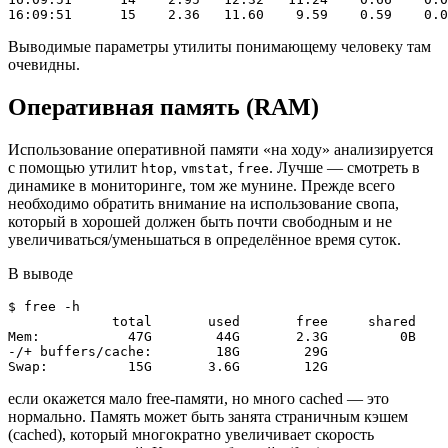
Выводимые параметры утилиты понимающему человеку там
очевидны.
Оперативная память (RAM)
Использование оперативной памяти «на ходу» анализируется
с помощью утилит
,
,
. Лучше — смотреть в
htop
vmstat
free
динамике в мониторинге, том же мунине. Прежде всего
необходимо обратить внимание на использование свопа,
который в хорошей должен быть почти свободным и не
увеличиваться/уменьшаться в определённое время суток.
В выводе
$ free -h

             total       used       free     shared    
Mem:           47G        44G       2.3G         0B    
-/+ buffers/cache:        18G        29G

если окажется мало free-памяти, но много cached — это
нормально. Память может быть занята страничным кэшем
(cached), который многократно увеличивает скорость