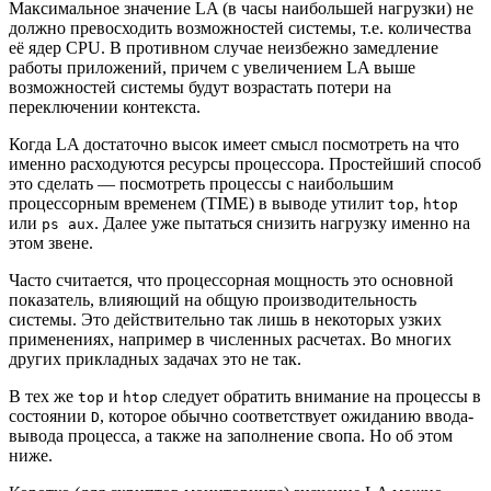
Максимальное значение LA (в часы наибольшей нагрузки) не
должно превосходить возможностей системы, т.е. количества
её ядер CPU. В противном случае неизбежно замедление
работы приложений, причем с увеличением LA выше
возможностей системы будут возрастать потери на
переключении контекста.
Когда LA достаточно высок имеет смысл посмотреть на что
именно расходуются ресурсы процессора. Простейший способ
это сделать — посмотреть процессы с наибольшим
процессорным временем (TIME) в выводе утилит
,
top
htop
или
. Далее уже пытаться снизить нагрузку именно на
ps aux
этом звене.
Часто считается, что процессорная мощность это основной
показатель, влияющий на общую производительность
системы. Это действительно так лишь в некоторых узких
применениях, например в численных расчетах. Во многих
других прикладных задачах это не так.
В тех же
и
следует обратить внимание на процессы в
top
htop
состоянии
, которое обычно соответствует ожиданию ввода-
D
вывода процесса, а также на заполнение свопа. Но об этом
ниже.