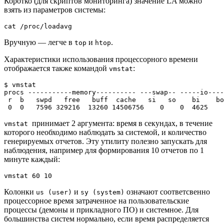
Коротко (для скриптов мониторинга) значение LA можно
взять из параметров системы:
Вручную — легче в
и
.
top
htop
Характеристики использования процессорного времени
отображается также командой
:
vmstat
$ vmstat

procs -----------memory---------- ---swap-- -----io----
 r  b   swpd   free   buff  cache   si   so    bi    bo
принимает 2 аргумента: время в секундах, в течение
vmstat
которого необходимо наблюдать за системой, и количество
генерируемых отчетов. Эту утилиту полезно запускать для
наблюдения, например для формирования 10 отчетов по 1
минуте каждый:
Колонки
и
означают соответсвенно
us (user)
sy (system)
процессорное время затраченное на пользовательские
процессы (демоны и прикладного ПО) и системное. Для
большинства систем нормально, если время распределяется