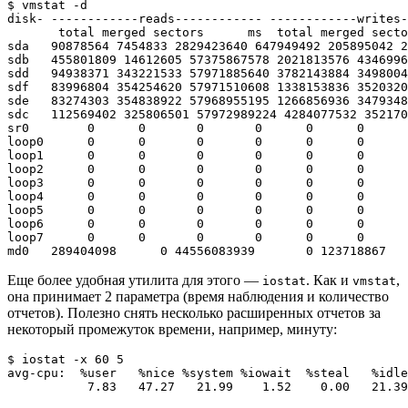
$ vmstat -d

disk- ------------reads------------ ------------writes-
       total merged sectors      ms  total merged secto
sda   90878564 7454833 2829423640 647949492 205895042 2
sdb   455801809 14612605 57375867578 2021813576 4346996
sdd   94938371 343221533 57971885640 3782143884 3498004
sdf   83996804 354254620 57971510608 1338153836 3520320
sde   83274303 354838922 57968955195 1266856936 3479348
sdc   112569402 325806501 57972989224 4284077532 352170
sr0        0      0       0       0      0      0      
loop0      0      0       0       0      0      0      
loop1      0      0       0       0      0      0      
loop2      0      0       0       0      0      0      
loop3      0      0       0       0      0      0      
loop4      0      0       0       0      0      0      
loop5      0      0       0       0      0      0      
loop6      0      0       0       0      0      0      
loop7      0      0       0       0      0      0      
Еще более удобная утилита для этого —
. Как и
,
iostat
vmstat
она принимает 2 параметра (время наблюдения и количество
отчетов). Полезно снять несколько расширенных отчетов за
некоторый промежуток времени, например, минуту:
$ iostat -x 60 5

avg-cpu:  %user   %nice %system %iowait  %steal   %idle

           7.83   47.27   21.99    1.52    0.00   21.39
