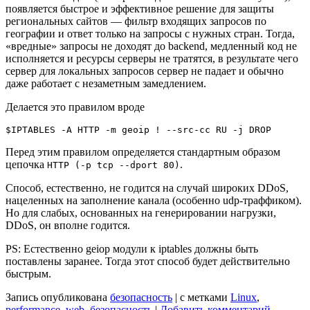
появляется быстрое и эффективное решение для защиты
региональных сайтов — фильтр входящих запросов по
географии и ответ только на запросы с нужных стран. Тогда,
«вредные» запросы не доходят до backend, медленный код не
исполняется и ресурсы серверы не тратятся, в результате чего
сервер для локальных запросов сервер не падает и обычно
даже работает с незаметным замедлением.
Делается это правилом вроде
Перед этим правилом определяется стандартным образом
цепочка
.
HTTP (-p tcp --dport 80)
Способ, естественно, не годится на случай широких DDoS,
нацеленных на заполнение канала (особенно udp-траффиком).
Но для слабых, основанных на генерировании нагрузки,
DDoS, он вполне годится.
PS: Естественно geiop модули к iptables должны быть
поставлены заранее. Тогда этот способ будет действительно
быстрым.
Запись опубликована
безопасность
|
с метками
Linux
,
performance
,
web
,
безопасность
|
Добавить комментарий