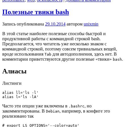
Полезные твики bash
Запись опубликована
29.10.2014
автором
unixmin
В этой статье наиболее полезные способы быстрой и
продуктивной работы с коммандной строкой bash.
Предполагается, что читатель уже несколько знаком с
коммандной строкой, поэтому совсем тривиальных вещей,
вроде использования
для автодополнения, здесь нет. В
Tab
комментарии приветствуются другие полезные «твики»
.
bash
Алиасы
Листинги
alias ll='ls -l'

Часто эти опции уже включены в
, но
.bashrc
закомментированы. В
, например, в конфиге это
Debian
реализовано так
# export LS_OPTIONS='--color=auto'
