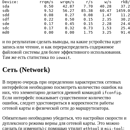
Device:         rrqm/s   wrqm/s     r/s     w/s    rkB/
sda               0.50    42.87    7.70   40.28    37.2
sdb               9.52    56.27   85.38   60.47  1459.0
sdd               0.08     0.27    0.08    1.47    11.2
sdf               0.22     0.50    0.15    2.35    30.2
sde               0.17     0.45    0.15    2.28    24.4
sdc               0.17     0.32    0.73    1.53    25.4
и по результатам сделать выводы, на какие устройства идет
запись или чтение, и как перераспределить содержимое
файловой системы для более эффективного использования.
Там же есть статистика по
.
iowait
Сеть (Network)
В первую очередь при определении характеристик сетевых
интерфейсов необходимо посмотреть количество ошибок на
них, что элементарно делается древней командой
.
ifconfig
Если интерфейс показывает существенное количество
ошибок, следует удостовериться в корректности работы
сетевой карты и физической сети до маршрутизатора.
Обязательно необходимо убедиться, что настройки скорости и
дуплексного режима верны для сетевой карты. Это можно
сделать (и изменить) с помощью утилит
и
:
ethtool
mii-tool