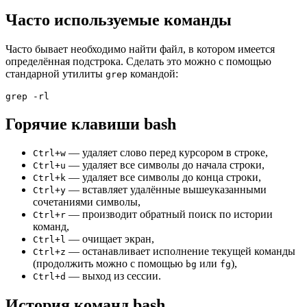
Часто используемые команды
Часто бывает необходимо найти файл, в котором имеется
определённая подстрока. Сделать это можно с помощью
стандарной утилиты
командой:
grep
Горячие клавиши bash
— удаляет слово перед курсором в строке,
Ctrl+w
— удаляет все символы до начала строки,
Ctrl+u
— удаляет все символы до конца строки,
Ctrl+k
— вставляет удалённые вышеуказанными
Ctrl+y
сочетаниями символы,
— производит обратный поиск по истории
Ctrl+r
команд,
— очищает экран,
Ctrl+l
— останавливает исполнение текущей команды
Ctrl+z
(продолжить можно с помощью
или
),
bg
fg
— выход из сессии.
Ctrl+d
История команд bash