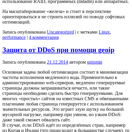
использование RAID, программных (mdadm) или аппаратных.
На масштабирование «железа» и стоит в перспективе
ориентироваться и не строить иллюзий по поводу софтовых
оптимизаций.
Запись опубликована
Uncategorized
|
с метками
Linux
,
performance
|
4 комментария
Защита от DDoS при помощи geoip
Запись опубликована
21.12.2014
автором
unixmin
Основная задача любой оптимизации состоит в минимизации
частоты исполнения медленного кода. Применительно к
администрированию web-серверов, медленно генерируемые
страницы должны запрашиваться нечасто, или такие
страницы необходимо сделать быстро генерируемыми. Для
многих «простых» сайтов на известных CMS и обвешанными
плагинами любая страница генерируется с использованием
значительных ресурсов. Это играет злую шутку на большой
мусорной нагрузке, например при умном, но узким DDoS:
даже такой сможет обвалить сайт.
В случае, если DDoS идёт из определённых стран, например
из Китая и Индии (что происходит в большинстве случаев), то