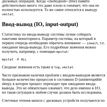
дисковых операций. Когда «свободной» (free) памяти
действительно много это даже плохо и означает, что она не
полностью используется. То же самое относится к выводу
.
vmstat
Ввод-вывод (IO, input-output)
Статистику по ввода-выводу системы лучше собирать
пакетами мониторинга. Параметр системы, на который в
первую очередь необходимо обратить внимание —
, т.е.
iowait
ожидание ввода-вывода. Его подробные значения можно
получить, например, с помощью
:
mpstat
Сводные значения есть также в
,
.
top
vmstat
Часто признаком наличия проблем с вводом-выводом является
большое количество процессов в состоянии D (uninterruptible
sleep), в которое процесс переходит при ожидании ввода-
вывода. Это не обязательно означает, что дело именно в I/O,
но такая ситуация в любом случае должна быть исследована.
Счетчики чтения-записи с дисковых устройств получаются по