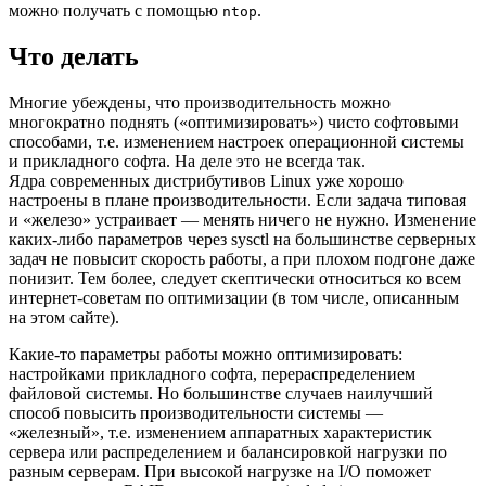
можно получать с помощью
.
ntop
Что делать
Многие убеждены, что производительность можно
многократно поднять («оптимизировать») чисто софтовыми
способами, т.е. изменением настроек операционной системы
и прикладного софта. На деле это не всегда так.
Ядра современных дистрибутивов Linux уже хорошо
настроены в плане производительности. Если задача типовая
и «железо» устраивает — менять ничего не нужно. Изменение
каких-либо параметров через sysctl на большинстве серверных
задач не повысит скорость работы, а при плохом подгоне даже
понизит. Тем более, следует скептически относиться ко всем
интернет-советам по оптимизации (в том числе, описанным
на этом сайте).
Какие-то параметры работы можно оптимизировать:
настройками прикладного софта, перераспределением
файловой системы. Но большинстве случаев наилучший
способ повысить производительности системы —
«железный», т.е. изменением аппаратных характеристик
сервера или распределением и балансировкой нагрузки по
разным серверам. При высокой нагрузке на I/O поможет