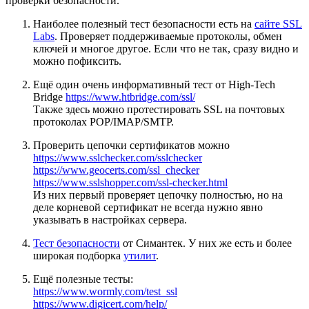
проверки безопасности.
Наиболее полезный тест безопасности есть на
сайте SSL
Labs
. Проверяет поддерживаемые протоколы, обмен
ключей и многое другое. Если что не так, сразу видно и
можно пофиксить.
Ещё один очень информативный тест от High-Tech
Bridge
https://www.htbridge.com/ssl/
Также здесь можно протестировать SSL на почтовых
протоколах POP/IMAP/SMTP.
Проверить цепочки сертификатов можно
https://www.sslchecker.com/sslchecker
https://www.geocerts.com/ssl_checker
https://www.sslshopper.com/ssl-checker.html
Из них первый проверяет цепочку полностью, но на
деле корневой сертификат не всегда нужно явно
указывать в настройках сервера.
Тест безопасности
от Симантек. У них же есть и более
широкая подборка
утилит
.
Ещё полезные тесты:
https://www.wormly.com/test_ssl
https://www.digicert.com/help/