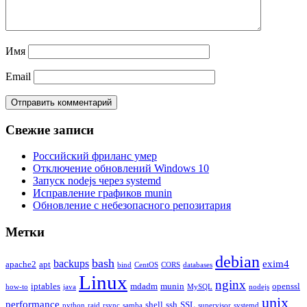
Имя
Email
Свежие записи
Российский фриланс умер
Отключение обновлений Windows 10
Запуск nodejs через systemd
Исправление графиков munin
Обновление с небезопасного репозитария
Метки
debian
bash
backups
exim4
apache2
apt
bind
CentOS
CORS
databases
Linux
nginx
iptables
mdadm
munin
openssl
how-to
java
MySQL
nodejs
unix
performance
shell
ssh
SSL
python
raid
rsync
samba
supervisor
systemd