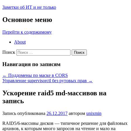
Заметки об ИТ и не только
Основное меню
Перейти к содержимому
About
Поиск
Навигация по записям
←
Поддомены по маске в CORS
Управление supervisorctl без рутовых прав
→
Ускорение raid5 md-массивов на
запись
Запись опубликована
26.12.2017
автором
unixmin
RAID5/6-массивы дисков — типичное решение для файловых
архивов, к которым много запросов на чтение и мало на