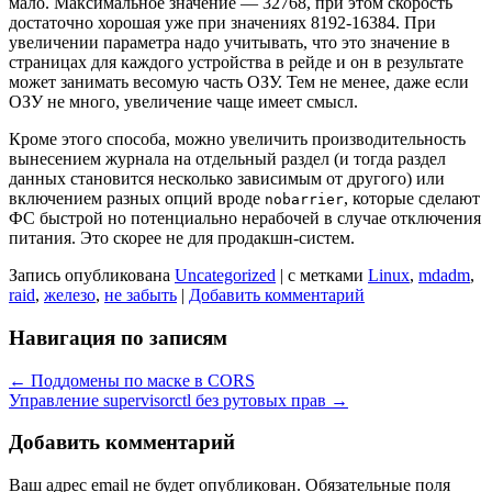
мало. Максимальное значение — 32768, при этом скорость
достаточно хорошая уже при значениях 8192-16384. При
увеличении параметра надо учитывать, что это значение в
страницах для каждого устройства в рейде и он в результате
может занимать весомую часть ОЗУ. Тем не менее, даже если
ОЗУ не много, увеличение чаще имеет смысл.
Кроме этого способа, можно увеличить производительность
вынесением журнала на отдельный раздел (и тогда раздел
данных становится несколько зависимым от другого) или
включением разных опций вроде
, которые сделают
nobarrier
ФС быстрой но потенциально нерабочей в случае отключения
питания. Это скорее не для продакшн-систем.
Запись опубликована
Uncategorized
|
с метками
Linux
,
mdadm
,
raid
,
железо
,
не забыть
|
Добавить комментарий
Навигация по записям
←
Поддомены по маске в CORS
Управление supervisorctl без рутовых прав
→
Добавить комментарий
Ваш адрес email не будет опубликован.
Обязательные поля