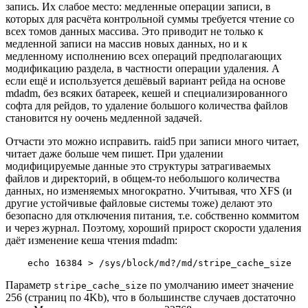
запись. Их слабое место: медленные операции записи, в
которых для расчёта контрольной суммы требуется чтение со
всех томов данных массива. Это приводит не только к
медленной записи на массив новых данных, но и к
медленному исполнению всех операций предполагающих
модификацию раздела, в частности операции удаления. А
если ещё и используется дешёвый вариант рейда на основе
mdadm, без всяких батареек, кешей и специализированного
софта для рейдов, то удаление большого количества файлов
становится ну оочень медленной задачей.
Отчасти это можно исправить. raid5 при записи много читает,
читает даже больше чем пишет. При удалении
модифицируемые данные это структуры затрагиваемых
файлов и директорий, в общем-то небольшого количества
данных, но изменяемых многократно. Учитывая, что XFS (и
другие устойчивые файловые системы тоже) делают это
безопасно для отключения питания, т.е. собственно коммитом
и через журнал. Поэтому, хороший прирост скорости удаления
даёт изменение кеша чтения mdadm:
Параметр
по умолчанию имеет значение
stripe_cache_size
256 (страниц по 4Kb), что в большинстве случаев достаточно