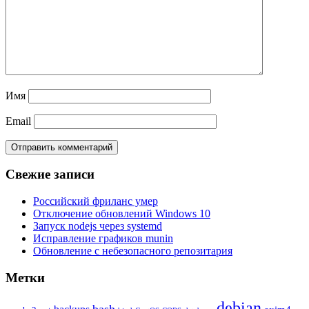
Имя
Email
Свежие записи
Российский фриланс умер
Отключение обновлений Windows 10
Запуск nodejs через systemd
Исправление графиков munin
Обновление с небезопасного репозитария
Метки
debian
bash