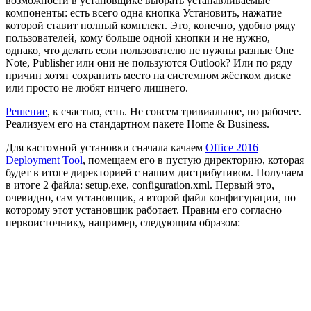
возможности в установщике выбрать устанавливаемые
компоненты: есть всего одна кнопка Установить, нажатие
которой ставит полный комплект. Это, конечно, удобно ряду
пользователей, кому больше одной кнопки и не нужно,
однако, что делать если пользователю не нужны разные One
Note, Publisher или они не пользуются Outlook? Или по ряду
причин хотят сохранить место на системном жёстком диске
или просто не любят ничего лишнего.
Решение
, к счастью, есть. Не совсем тривиальное, но рабочее.
Реализуем его на стандартном пакете Home & Business.
Для кастомной установки сначала качаем
Office 2016
Deployment Tool
, помещаем его в пустую директорию, которая
будет в итоге директорией с нашим дистрибутивом. Получаем
в итоге 2 файла: setup.exe, configuration.xml. Первый это,
очевидно, сам установщик, а второй файл конфигурации, по
которому этот установщик работает. Правим его согласно
первоисточнику, например, следующим образом: