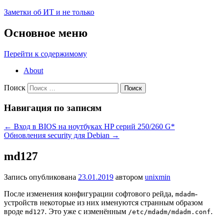
Заметки об ИТ и не только
Основное меню
Перейти к содержимому
About
Поиск
Навигация по записям
←
Вход в BIOS на ноутбуках HP серий 250/260 G*
Обновления security для Debian
→
md127
Запись опубликована
23.01.2019
автором
unixmin
После изменения конфигурации софтового рейда,
-
mdadm
устройств некоторые из них именуются странным образом
вроде
. Это уже с изменённым
.
md127
/etc/mdadm/mdadm.conf