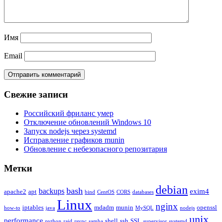
Имя
Email
Свежие записи
Российский фриланс умер
Отключение обновлений Windows 10
Запуск nodejs через systemd
Исправление графиков munin
Обновление с небезопасного репозитария
Метки
debian
bash
backups
exim4
apache2
apt
bind
CentOS
CORS
databases
Linux
nginx
iptables
mdadm
munin
openssl
how-to
java
MySQL
nodejs
unix
performance
shell
ssh
SSL
python
raid
rsync
samba
supervisor
systemd