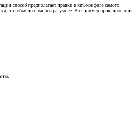
тации способ предполагает правки в xml-конфиге самого
енса, что обычно намного разумнее. Вот пример проксирования:
боты.