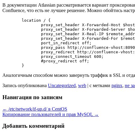
В документации Atlassian рассматривается вариант проксиров
Confluence, что есть не лучшее решение. Можно обойтись наст
	location / {

		proxy_set_header X-Forwarded-Host $host;

		proxy_set_header X-Forwarded-Server $host;

		proxy_set_header X-Real-IP $remote_addr;

		proxy_set_header X-Forwarded-For $remote_addr;

		port_in_redirect off;

		proxy_pass http://confluence-vhost:8090;

		proxy_redirect http://confluence-vhost:8090/ /;

		proxy_connect_timeout 600;

		#proxy_redirect off;

Аналогичным способом можно завернуть траффик в SSL и отдава
Запись опубликована
Uncategorized
,
web
|
с метками
nginx
,
не з
Навигация по записям
←
/etc/network/if-up.d/ в CentOS
Копирование пользователей и прав MySQL
→
Добавить комментарий