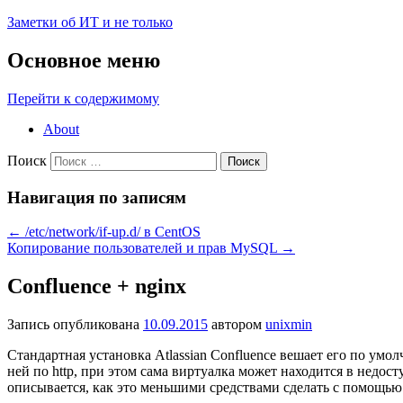
Заметки об ИТ и не только
Основное меню
Перейти к содержимому
About
Поиск
Навигация по записям
←
/etc/network/if-up.d/ в CentOS
Копирование пользователей и прав MySQL
→
Confluence + nginx
Запись опубликована
10.09.2015
автором
unixmin
Стандартная установка Atlassian Confluence вешает его по умо
ней по http, при этом сама виртуалка может находится в недос
описывается, как это меньшими средствами сделать с помощь