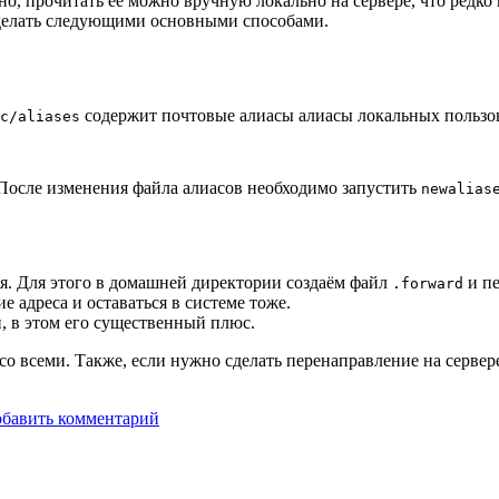
ьно, прочитать её можно вручную локально на сервере, что редк
сделать следующими основными способами.
содержит почтовые алиасы алиасы локальных пользов
c/aliases
После изменения файла алиасов необходимо запустить
newalias
ля. Для этого в домашней директории создаём файл
и пе
.forward
е адреса и оставаться в системе тоже.
, в этом его существенный плюс.
со всеми. Также, если нужно сделать перенаправление на сервер
бавить комментарий