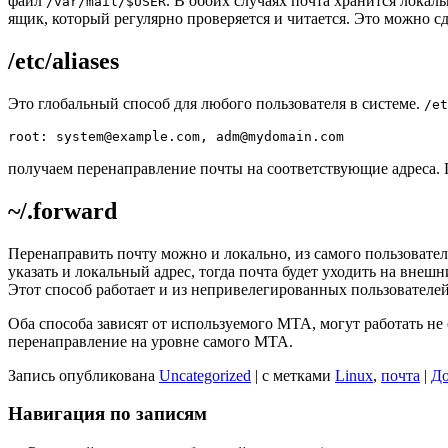
файл
. В обоих случаях почта хранится локал
/var/mail/$USER
ящик, который регулярно проверяется и читается. Это можно 
/etc/aliases
Это глобальный способ для любого пользователя в системе.
/et
получаем перенаправление почты на соответствующие адреса. 
~/.forward
Перенаправить почту можно и локально, из самого пользовате
указать и локальный адрес, тогда почта будет уходить на внешни
Этот способ работает и из непривелегированных пользователей
Оба способа зависят от используемого MTA, могут работать не 
перенаправление на уровне самого MTA.
Запись опубликована
Uncategorized
|
с метками
Linux
,
почта
|
До
Навигация по записям