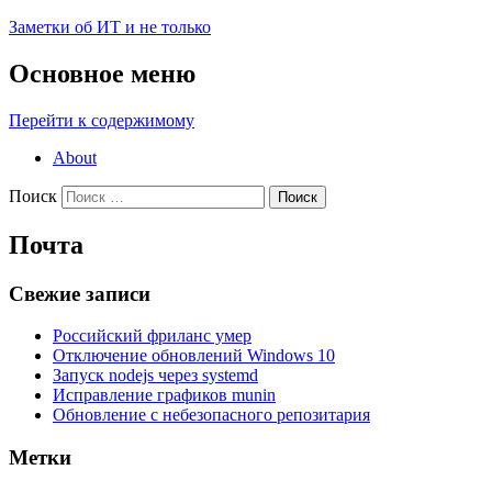
Заметки об ИТ и не только
Основное меню
Перейти к содержимому
About
Поиск
Почта
Свежие записи
Российский фриланс умер
Отключение обновлений Windows 10
Запуск nodejs через systemd
Исправление графиков munin
Обновление с небезопасного репозитария
Метки