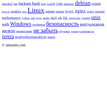
debian
bash
backups
exim4
apache2
apt
bind
CentOS
CORS
databases
Linux
nginx
iptables
mdadm
munin
openssl
how-to
java
MySQL
nodejs
unix
performance
shell
ssh
SSL
python
raid
rsync
samba
supervisor
systemd
безопасность
Windows
web
виртуализация
wordpress
не забыть
железо
мониторинг
обучение
отказоустойчивость
почта
псевдобезопасность
юмор
© unixmin.com